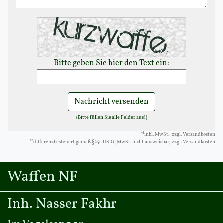
Bitte geben Sie hier den Text ein:
Nachricht versenden
(Bitte füllen Sie alle Felder aus!)
1
*
inkl. MwSt.; zzgl. Versandkosten
2
*
differenzbesteuert gemäß §25a UStG.;MwSt. nicht ausweisbar; zzgl. Versandkosten
Waffen NF
Inh. Nasser Fakhr