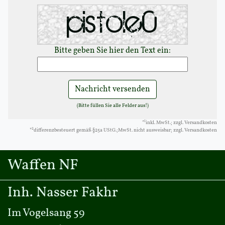
Bitte geben Sie hier den Text ein:
Nachricht versenden
(Bitte füllen Sie alle Felder aus!)
1
*
inkl. MwSt.; zzgl. Versandkosten
2
*
differenzbesteuert gemäß §25a UStG.;MwSt. nicht ausweisbar; zzgl. Versandkosten
Waffen NF
Inh. Nasser Fakhr
Im Vogelsang 59