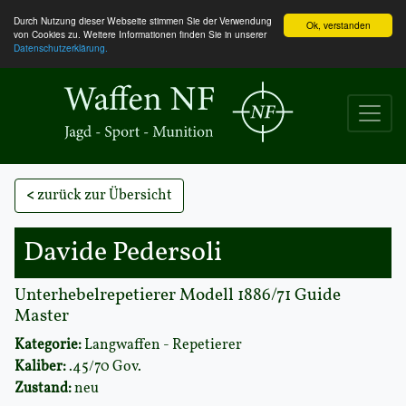
Durch Nutzung dieser Webseite stimmen Sie der Verwendung
Ok, verstanden
von Cookies zu. Weitere Informationen finden Sie in unserer
Datenschutzerklärung.
<
zurück zur Übersicht
Davide Pedersoli
Unterhebelrepetierer Modell 1886/71 Guide
Master
Kategorie:
Langwaffen - Repetierer
Kaliber:
.45/70 Gov.
Zustand:
neu