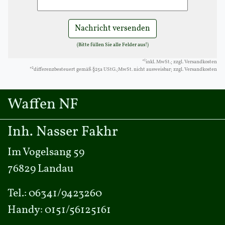
Nachricht versenden
(Bitte füllen Sie alle Felder aus!)
1
*
inkl. MwSt.; zzgl. Versandkosten
2
*
differenzbesteuert gemäß §25a UStG.;MwSt. nicht ausweisbar; zzgl. Versandkosten
Waffen NF
Inh. Nasser Fakhr
Im Vogelsang 59
76829 Landau
Tel.:
06341/9423260
Handy:
0151/56125161