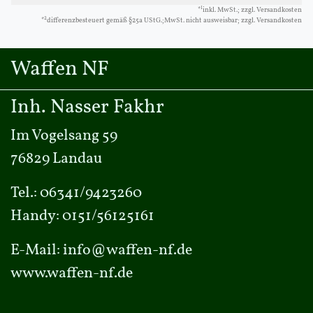
1
*
inkl. MwSt.; zzgl. Versandkosten
2
*
differenzbesteuert gemäß §25a UStG.;MwSt. nicht ausweisbar; zzgl. Versandkosten
Waffen NF
Inh. Nasser Fakhr
Im Vogelsang 59
76829 Landau
Tel.:
06341/9423260
Handy:
0151/56125161
E-Mail:
info@waffen-nf.de
www.waffen-nf.de