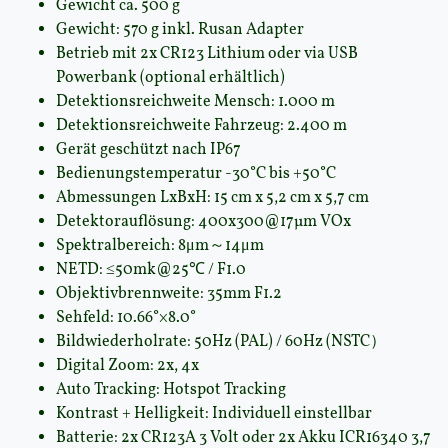
Gewicht ca. 500 g
Gewicht: 570 g inkl. Rusan Adapter
Betrieb mit 2x CR123 Lithium oder via USB
Powerbank (optional erhältlich)
Detektionsreichweite Mensch: 1.000 m
Detektionsreichweite Fahrzeug: 2.400 m
Gerät geschützt nach IP67
Bedienungstemperatur -30°C bis +50°C
Abmessungen LxBxH: 15 cm x 5,2 cm x 5,7 cm
Detektorauflösung: 400x300@17µm VOx
Spektralbereich: 8μm～14μm
NETD: ≤50mk@25℃ / F1.0
Objektivbrennweite: 35mm F1.2
Sehfeld: 10.66°×8.0°
Bildwiederholrate: 50Hz (PAL) / 60Hz (NSTC）
Digital Zoom: 2x, 4x
Auto Tracking: Hotspot Tracking
Kontrast + Helligkeit: Individuell einstellbar
Batterie: 2x CR123A 3 Volt oder 2x Akku ICR16340 3,7